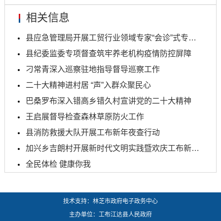
相关信息
县应急管理局开展工贸行业领域专家“会诊”式专项检...
县纪委监委专项督查筑牢养老机构疫情防控屏障
刁常青深入巡察驻地指导督导巡察工作
二十大精神进村居 “声”入群众聚民心
巴桑罗布深入错高乡错久村宣讲党的二十大精神
王启展督导检查森林草原防火工作
县消防救援大队开展工布新年夜查行动
加兴乡吉朗村开展新时代文明实践暨欢庆工布新年文艺...
全民体检 健康你我
技术支持：林芝市政府电子政务中心
主办单位：工布江达县人民政府