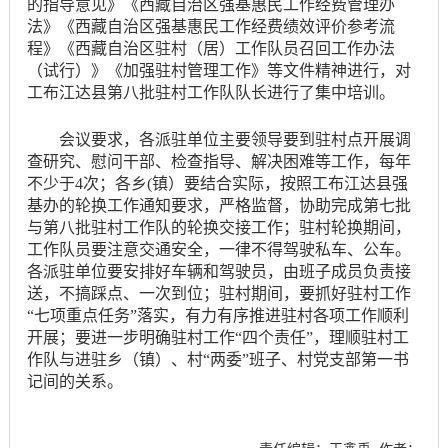
的指导意见》《西藏自治区强基惠民工作经费管理办
法》《西藏自治区强基惠民工作经费绩效评价参考流
程》《西藏自治区驻村（居）工作队员召回工作办法
（试行）》《加强驻村管理工作》等文件精神进行，对
工布江达县第八批驻村工作队队长进行了集中培训。
会议要求，各派驻单位主要领导要到驻村点开展调
查研究、慰问干部、检查指导、解决困难等工作，每年
不少于4次；各乡(镇）要结合实际，按照工布江达县强
基办的轮换工作通知要求，严格监督，协助完成第七批
与第八批驻村工作队的轮换交接工作；驻村轮换期间，
工作队员要注意交通安全，一律不得驾驶私车、公车。
各派驻单位要安排好车辆和驾驶员，由班子成员负责接
送，不搞踩点、一次到位；驻村期间，要抓好驻村工作
“七项重点任务”落实，有力有序推进驻村各项工作顺利
开展；要进一步明确驻村工作“四个责任”，理顺驻村工
作队与进驻乡（镇）、村“两委”班子、村党支部第一书
记间的关系。