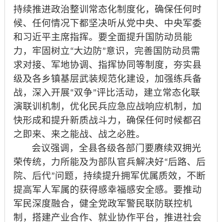
持续推进政治整训常态化制度化，确保任何时
候、任何情况下都坚决听从党中央、中央军委
和习近平主席指挥。要全面提升国防动员能
力，牢固树立
大边防
意识，完善国防动员需
“
”
求对接、军地协调、指挥协同等制度，夯实县
级及各乡镇基层武装规范化建设，加强练兵备
战，深入开展
双争
评比活动，建立常态化联
“
”
演联训机制，优化民兵应急应战响应机制，加
快形成和提升新质战斗力，确保任何时候都召
之即来、来之能战、战之必胜。
会议强调，全县各级各部门要赓续双拥光
荣传统，力所能及为部队官兵解决好
后路、后
“
院、后代
问题，持续提升拥军优属质效，不断
”
提高军人军属的获得感幸福感安全感。要推动
军民深度融合，健全党政军警民联防联控机
制，搭建产业合作、就业协作平台，推进社会