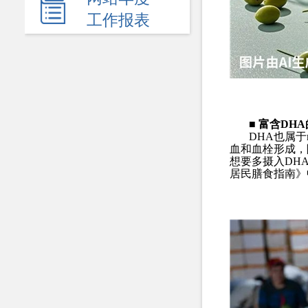
新闻发布会
工作报表
热点回应
政府公报
履职依据
机关简介
■
富含
DHA
DHA
也属于
血和血栓形成，
规划计划
想要多摄入
DH
居民膳食指南》
统计信息
服务事项
双公示
财政资金
行政事业性收费