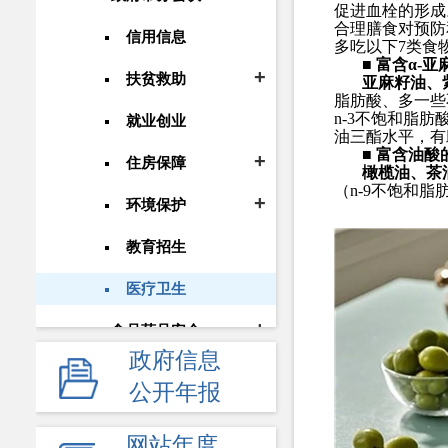
促进血栓的形成
合理膳食对预防
信用信息
多吃以下
7
类食
■
富含
α-
亚
扶贫救助
亚麻籽油、
脂肪酸、多一些
n-3
不饱和脂肪
就业创业
油三酯水平，有
■
富含油酸
住房保障
橄榄油、茶
（
n-9
不饱和脂
环境保护
教育招生
医疗卫生
食品药品安全
政府信息
安全生产
公开年报
价格和收费
网站年度