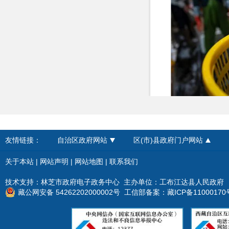
政府采购
重大建设项目
民生领域
应急管理
监查信息
人事招考
友情链接：
自治区政府网站
区(市)县政府门户网站
其他信息
新华社发（王志
■
富含
β-
葡聚糖
关于本站
|
网站声明
|
网站地图
|
联系我们
β-
葡聚糖属于水
种心血管疾病，
技术支持：林芝市政府电子政务中心 主办单位：工布江达县人民政府
■
新鲜蔬果
藏公网安备 54262202000002号
工信部备案：
藏ICP备11000170
新鲜蔬果富含叶